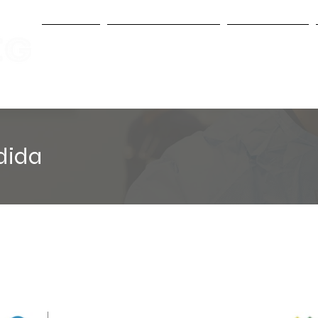
INICIO
QUIENES SOMOS
SERVICIOS
alidad
dida
Planes de salud que aceptamo