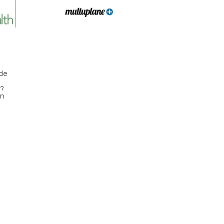
 de
a?
ón
(57) 3204155996 / 320 4019074