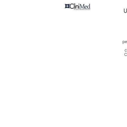
pe
c
C
Bogotá Calle 161 #54-87 Torre 2 o